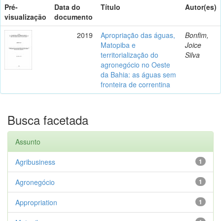
Pré-
Data do
Título
Autor(es)
visualização
documento
2019
Apropriação das águas,
Bonfim,
Matopiba e
Joice
territorialização do
Silva
agronegócio no Oeste
da Bahia: as águas sem
fronteira de correntina
Busca facetada
Assunto
Agribusiness
1
Agronegócio
1
Appropriation
1