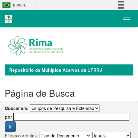
Skip
BRASIL
navigation
Simplifique!
Comunica BR
Participe
Acesso à informação
Legislação
Canais
Repositório de Múltiplos Acervos da UFRRJ
Página de Busca
Buscar em:
por
Filtros correntes: