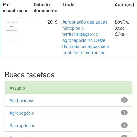
Pré-
Data do
Título
Autor(es)
visualização
documento
2019
Apropriação das águas,
Bonfim,
Matopiba e
Joice
territorialização do
Silva
agronegócio no Oeste
da Bahia: as águas sem
fronteira de correntina
Busca facetada
Assunto
Agribusiness
1
Agronegócio
1
Appropriation
1