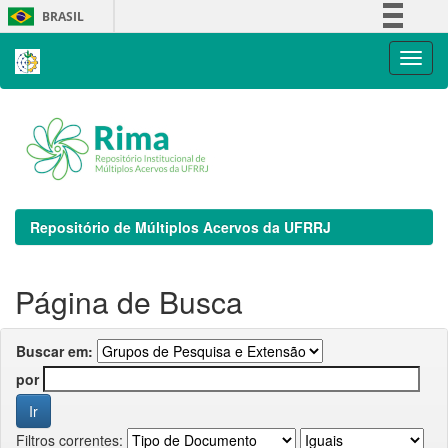
Skip
BRASIL
navigation
Simplifique!
Comunica BR
Participe
Acesso à informação
Legislação
Canais
Repositório de Múltiplos Acervos da UFRRJ
Página de Busca
Buscar em:
por
Filtros correntes: