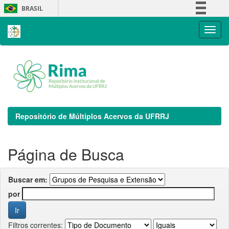
Skip
BRASIL
navigation
Simplifique!
Comunica BR
Participe
Acesso à informação
Legislação
Canais
Repositório de Múltiplos Acervos da UFRRJ
Página de Busca
Buscar em:
por
Filtros correntes: