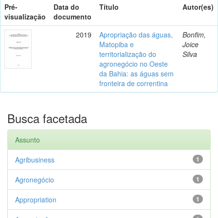
Pré-
Data do
Título
Autor(es)
visualização
documento
2019
Apropriação das águas,
Bonfim,
Matopiba e
Joice
territorialização do
Silva
agronegócio no Oeste
da Bahia: as águas sem
fronteira de correntina
Busca facetada
Assunto
Agribusiness
1
Agronegócio
1
Appropriation
1