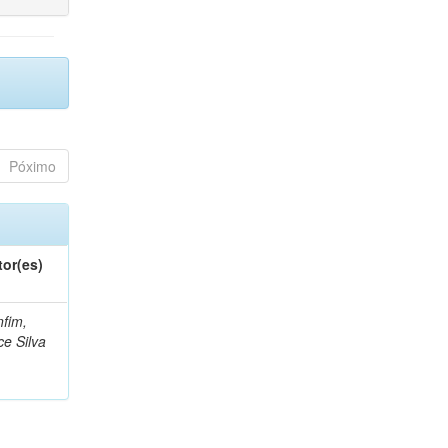
Póximo
tor(es)
fim,
ce Silva