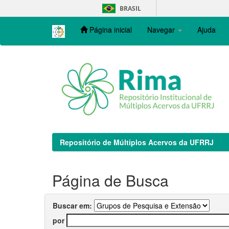
Skip
BRASIL
navigation
Página inicial
Navegar
Ajuda
Repositório de Múltiplos Acervos da UFRRJ
Página de Busca
Buscar em:
por