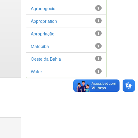
Agronegócio
1
Appropriation
1
Apropriação
1
Matopiba
1
Oeste da Bahia
1
Water
1