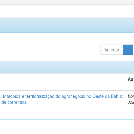
Anterior
1
Au
 Matopiba e territorialização do agronegócio no Oeste da Bahia:
Bon
 de correntina
Joi