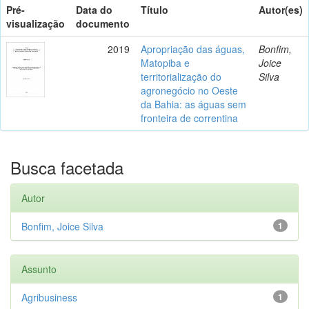
Pré-
Data do
Título
Autor(es)
visualização
documento
2019
Apropriação das águas,
Bonfim,
Matopiba e
Joice
territorialização do
Silva
agronegócio no Oeste
da Bahia: as águas sem
fronteira de correntina
Busca facetada
Autor
Bonfim, Joice Silva
1
Assunto
Agribusiness
1