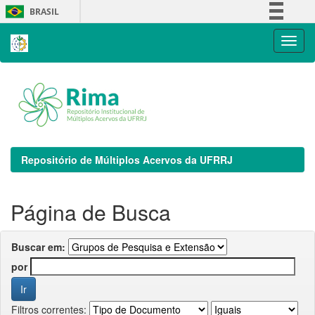
Skip
BRASIL
navigation
Simplifique!
Comunica BR
Participe
Acesso à informação
Legislação
Canais
Repositório de Múltiplos Acervos da UFRRJ
Página de Busca
Buscar em:
por
Filtros correntes: