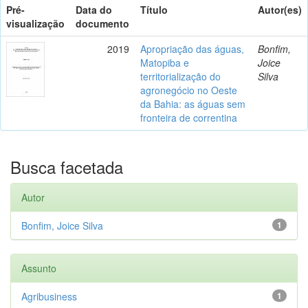
Pré-
Data do
Título
Autor(es)
visualização
documento
2019
Apropriação das águas,
Bonfim,
Matopiba e
Joice
territorialização do
Silva
agronegócio no Oeste
da Bahia: as águas sem
fronteira de correntina
Busca facetada
Autor
Bonfim, Joice Silva
1
Assunto
Agribusiness
1