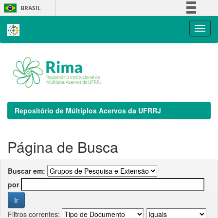
Skip
BRASIL
navigation
Simplifique!
Comunica BR
Participe
Acesso à informação
Legislação
Canais
Repositório de Múltiplos Acervos da UFRRJ
Página de Busca
Buscar em:
por
Filtros correntes: