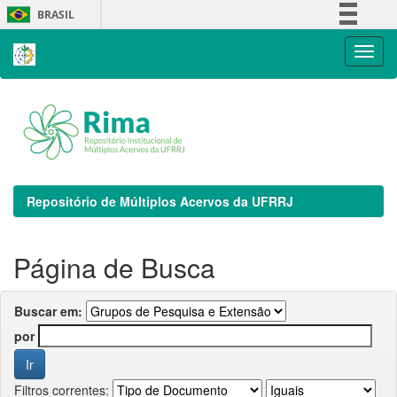
Skip
BRASIL
navigation
Simplifique!
Comunica BR
Participe
Acesso à informação
Legislação
Canais
Repositório de Múltiplos Acervos da UFRRJ
Página de Busca
Buscar em:
por
Filtros correntes: