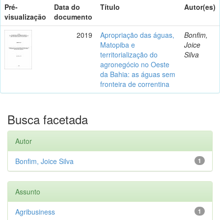
Pré-
Data do
Título
Autor(es)
visualização
documento
2019
Apropriação das águas,
Bonfim,
Matopiba e
Joice
territorialização do
Silva
agronegócio no Oeste
da Bahia: as águas sem
fronteira de correntina
Busca facetada
Autor
Bonfim, Joice Silva
1
Assunto
Agribusiness
1