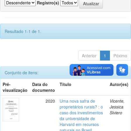
Registro(s)
Resultado 1-1 de 1.
Anterior
1
Póximo
Conjunto de itens:
Pré-
Data do
Título
Autor(es)
visualização
documento
2020
Uma nova safra de
Vicente,
proprietários rurais? : o
Jessica
caso dos investimentos
Siviero
da universidade de
Harvard em recursos
naturais no Brasil