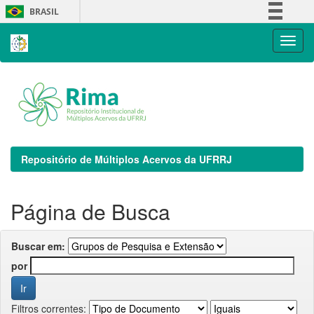
Skip
BRASIL
navigation
Simplifique!
Comunica BR
Participe
Acesso à informação
Legislação
Canais
Repositório de Múltiplos Acervos da UFRRJ
Página de Busca
Buscar em:
por
Filtros correntes: