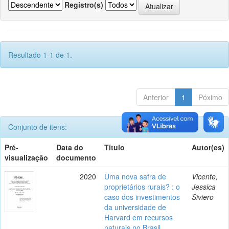
Registro(s)
Resultado 1-1 de 1.
Anterior
1
Póximo
Conjunto de itens:
Pré-
Data do
Título
Autor(es)
visualização
documento
2020
Uma nova safra de
Vicente,
proprietários rurais? : o
Jessica
caso dos investimentos
Siviero
da universidade de
Harvard em recursos
naturais no Brasil