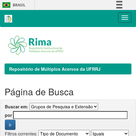
Skip
BRASIL
navigation
Simplifique!
Comunica BR
Participe
Acesso à informação
Legislação
Canais
Repositório de Múltiplos Acervos da UFRRJ
Página de Busca
Buscar em:
por
Filtros correntes: