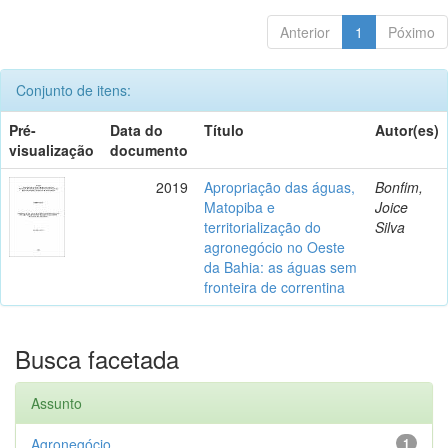
Anterior
1
Póximo
Conjunto de itens:
Pré-
Data do
Título
Autor(es)
visualização
documento
2019
Apropriação das águas,
Bonfim,
Matopiba e
Joice
territorialização do
Silva
agronegócio no Oeste
da Bahia: as águas sem
fronteira de correntina
Busca facetada
Assunto
Agronegócio
1