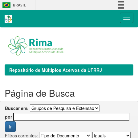
Skip
BRASIL
navigation
Simplifique!
Comunica BR
Participe
Acesso à informação
Legislação
Canais
Repositório de Múltiplos Acervos da UFRRJ
Página de Busca
Buscar em:
por
Filtros correntes: