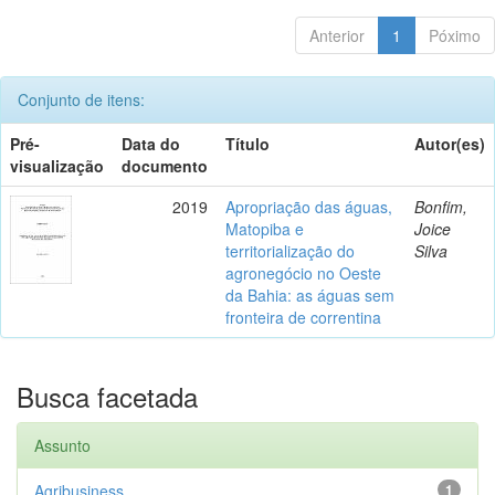
Anterior
1
Póximo
Conjunto de itens:
Pré-
Data do
Título
Autor(es)
visualização
documento
2019
Apropriação das águas,
Bonfim,
Matopiba e
Joice
territorialização do
Silva
agronegócio no Oeste
da Bahia: as águas sem
fronteira de correntina
Busca facetada
Assunto
Agribusiness
1