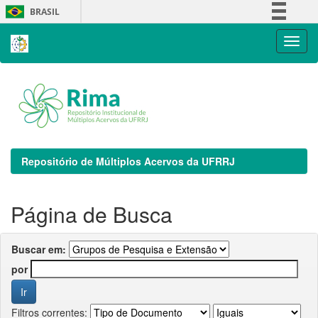
Skip
BRASIL
navigation
Simplifique!
Comunica BR
Participe
Acesso à informação
Legislação
Canais
Repositório de Múltiplos Acervos da UFRRJ
Página de Busca
Buscar em:
por
Filtros correntes: