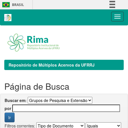
Skip
BRASIL
navigation
Simplifique!
Comunica BR
Participe
Acesso à informação
Legislação
Canais
Repositório de Múltiplos Acervos da UFRRJ
Página de Busca
Buscar em:
por
Filtros correntes: