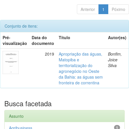
Anterior
1
Póximo
Conjunto de itens:
Pré-
Data do
Título
Autor(es)
visualização
documento
2019
Apropriação das águas,
Bonfim,
Matopiba e
Joice
territorialização do
Silva
agronegócio no Oeste
da Bahia: as águas sem
fronteira de correntina
Busca facetada
Assunto
Agribusiness
1