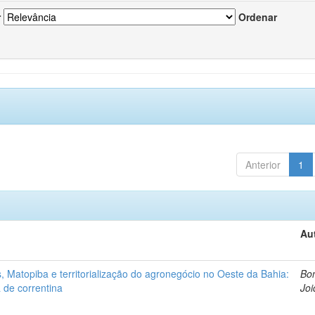
r
Ordenar
Anterior
1
Au
 Matopiba e territorialização do agronegócio no Oeste da Bahia:
Bon
 de correntina
Joi