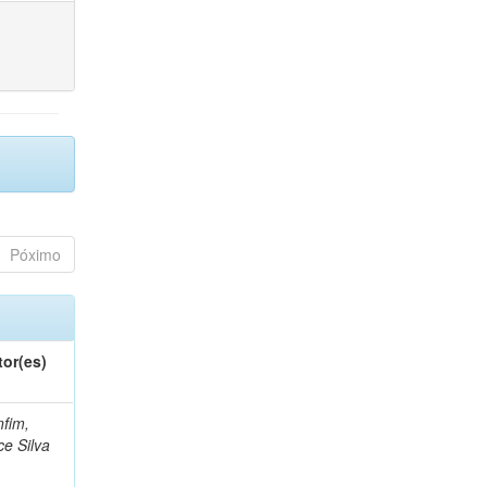
Póximo
tor(es)
fim,
ce Silva