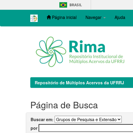
Skip
BRASIL
navigation
Página inicial
Navegar
Ajuda
Repositório de Múltiplos Acervos da UFRRJ
Página de Busca
Buscar em:
por