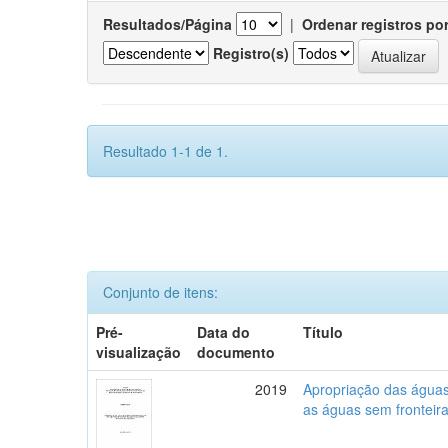
Resultados/Página
|
Ordenar registros po
Registro(s)
Resultado 1-1 de 1.
Conjunto de itens:
Pré-
Data do
Título
visualização
documento
2019
Apropriação das águas,
as águas sem fronteira