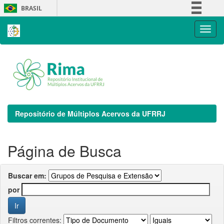
Skip
BRASIL
navigation
Simplifique!
Comunica BR
Participe
Acesso à informação
Legislação
Canais
Repositório de Múltiplos Acervos da UFRRJ
Página de Busca
Buscar em:
por
Filtros correntes: