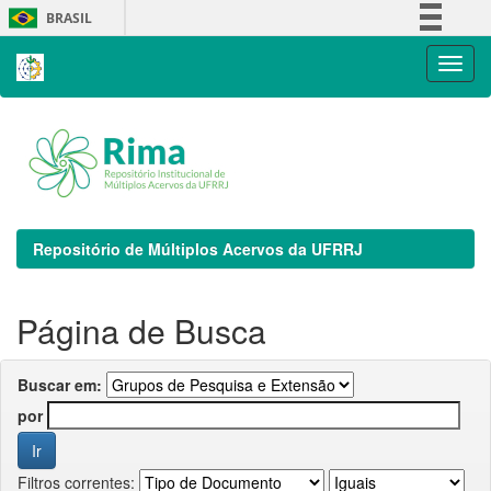
Skip
BRASIL
navigation
Simplifique!
Comunica BR
Participe
Acesso à informação
Legislação
Canais
Repositório de Múltiplos Acervos da UFRRJ
Página de Busca
Buscar em:
por
Filtros correntes: