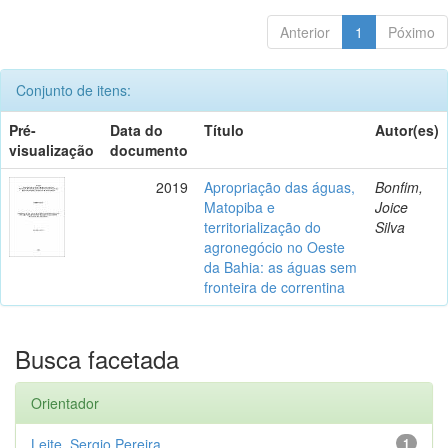
Anterior
1
Póximo
Conjunto de itens:
Pré-
Data do
Título
Autor(es)
visualização
documento
2019
Apropriação das águas,
Bonfim,
Matopiba e
Joice
territorialização do
Silva
agronegócio no Oeste
da Bahia: as águas sem
fronteira de correntina
Busca facetada
Orientador
Leite, Sergio Pereira
1