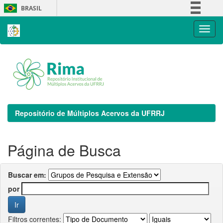
Skip
BRASIL
navigation
Simplifique!
Comunica BR
Participe
Acesso à informação
Legislação
Canais
Repositório de Múltiplos Acervos da UFRRJ
Página de Busca
Buscar em:
por
Filtros correntes: