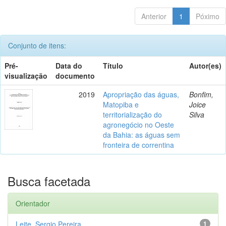
Anterior
1
Póximo
Conjunto de itens:
Pré-
Data do
Título
Autor(es)
visualização
documento
2019
Apropriação das águas,
Bonfim,
Matopiba e
Joice
territorialização do
Silva
agronegócio no Oeste
da Bahia: as águas sem
fronteira de correntina
Busca facetada
Orientador
Leite, Sergio Pereira
1