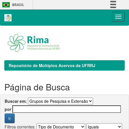
Skip
BRASIL
navigation
Simplifique!
Comunica BR
Participe
Acesso à informação
Legislação
Canais
Repositório de Múltiplos Acervos da UFRRJ
Página de Busca
Buscar em:
por
Filtros correntes: