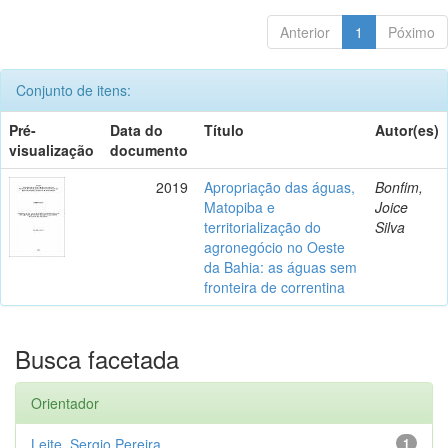
Anterior
1
Póximo
Conjunto de itens:
Pré-
Data do
Título
Autor(es)
visualização
documento
2019
Apropriação das águas,
Bonfim,
Matopiba e
Joice
territorialização do
Silva
agronegócio no Oeste
da Bahia: as águas sem
fronteira de correntina
Busca facetada
Orientador
Leite, Sergio Pereira
1