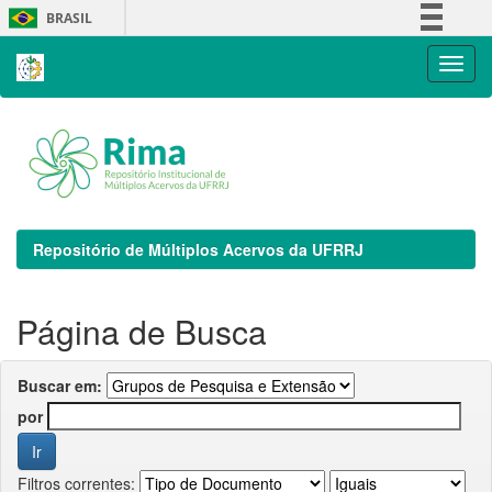
Skip
BRASIL
navigation
Simplifique!
Comunica BR
Participe
Acesso à informação
Legislação
Canais
Repositório de Múltiplos Acervos da UFRRJ
Página de Busca
Buscar em:
por
Filtros correntes: