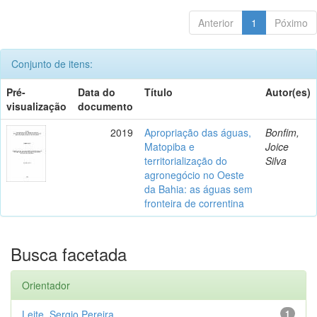
Anterior
1
Póximo
Conjunto de itens:
Pré-
Data do
Título
Autor(es)
visualização
documento
2019
Apropriação das águas,
Bonfim,
Matopiba e
Joice
territorialização do
Silva
agronegócio no Oeste
da Bahia: as águas sem
fronteira de correntina
Busca facetada
Orientador
Leite, Sergio Pereira
1