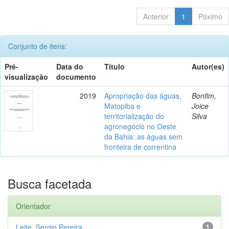
Anterior
1
Póximo
Conjunto de itens:
Pré-
Data do
Título
Autor(es)
visualização
documento
2019
Apropriação das águas,
Bonfim,
Matopiba e
Joice
territorialização do
Silva
agronegócio no Oeste
da Bahia: as águas sem
fronteira de correntina
Busca facetada
Orientador
Leite, Sergio Pereira
1