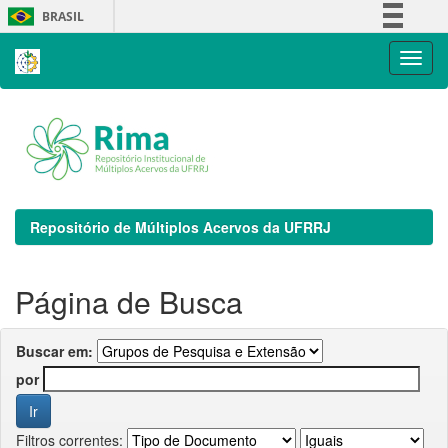
Skip
BRASIL
navigation
Simplifique!
Comunica BR
Participe
Acesso à informação
Legislação
Canais
Repositório de Múltiplos Acervos da UFRRJ
Página de Busca
Buscar em:
por
Filtros correntes: