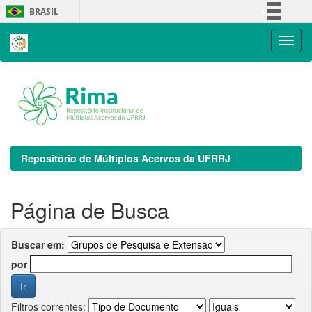
Skip
BRASIL
navigation
Simplifique!
Comunica BR
Participe
Acesso à informação
Legislação
Canais
Repositório de Múltiplos Acervos da UFRRJ
Página de Busca
Buscar em:
por
Filtros correntes: