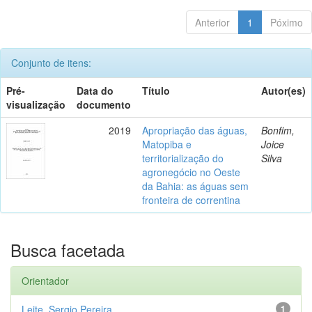
Anterior
1
Póximo
Conjunto de itens:
Pré-
Data do
Título
Autor(es)
visualização
documento
2019
Apropriação das águas,
Bonfim,
Matopiba e
Joice
territorialização do
Silva
agronegócio no Oeste
da Bahia: as águas sem
fronteira de correntina
Busca facetada
Orientador
Leite, Sergio Pereira
1