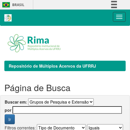
Skip
BRASIL
navigation
Simplifique!
Comunica BR
Participe
Acesso à informação
Legislação
Canais
Repositório de Múltiplos Acervos da UFRRJ
Página de Busca
Buscar em:
por
Filtros correntes: