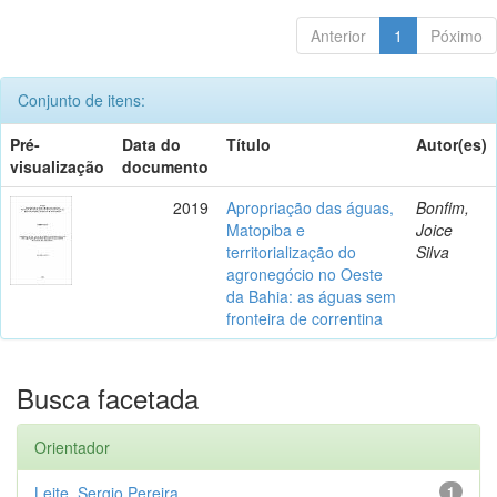
Anterior
1
Póximo
Conjunto de itens:
Pré-
Data do
Título
Autor(es)
visualização
documento
2019
Apropriação das águas,
Bonfim,
Matopiba e
Joice
territorialização do
Silva
agronegócio no Oeste
da Bahia: as águas sem
fronteira de correntina
Busca facetada
Orientador
Leite, Sergio Pereira
1