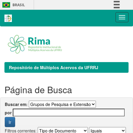
Skip
BRASIL
navigation
Simplifique!
Comunica BR
Participe
Acesso à informação
Legislação
Canais
Repositório de Múltiplos Acervos da UFRRJ
Página de Busca
Buscar em:
por
Filtros correntes: