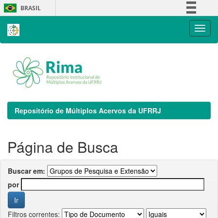
Skip
BRASIL
navigation
Simplifique!
Comunica BR
Participe
Acesso à informação
Legislação
Canais
Repositório de Múltiplos Acervos da UFRRJ
Página de Busca
Buscar em:
por
Filtros correntes: