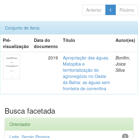
Anterior
1
Póximo
Conjunto de itens:
Pré-
Data do
Título
Autor(es)
visualização
documento
2019
Apropriação das águas,
Bonfim,
Matopiba e
Joice
territorialização do
Silva
agronegócio no Oeste
da Bahia: as águas sem
fronteira de correntina
Busca facetada
Orientador
Leite, Sergio Pereira
1