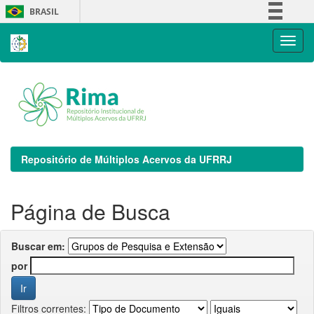
Skip
BRASIL
navigation
Simplifique!
Comunica BR
Participe
Acesso à informação
Legislação
Canais
Repositório de Múltiplos Acervos da UFRRJ
Página de Busca
Buscar em:
por
Filtros correntes: