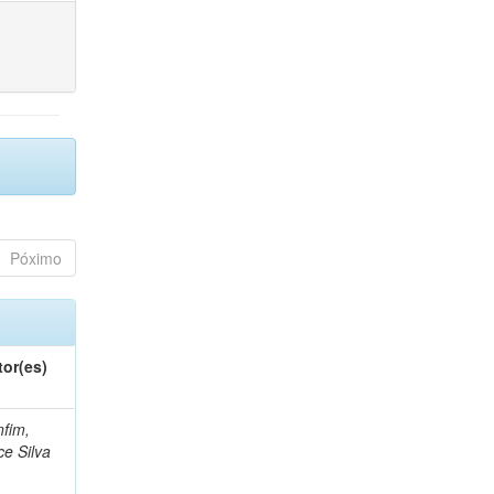
Póximo
tor(es)
fim,
ce Silva