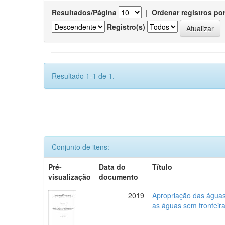
Resultados/Página
|
Ordenar registros po
Registro(s)
Resultado 1-1 de 1.
Conjunto de itens:
Pré-
Data do
Título
visualização
documento
2019
Apropriação das águas,
as águas sem fronteira