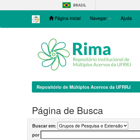
Skip
BRASIL
navigation
Página inicial
Navegar
Ajuda
Repositório de Múltiplos Acervos da UFRRJ
Página de Busca
Buscar em:
por