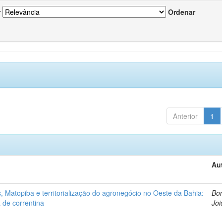
r
Ordenar
Anterior
1
Au
 Matopiba e territorialização do agronegócio no Oeste da Bahia:
Bon
 de correntina
Joi