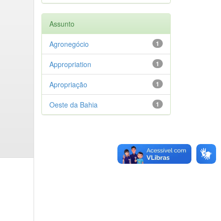
Assunto
Agronegócio
1
Appropriation
1
Apropriação
1
Oeste da Bahia
1