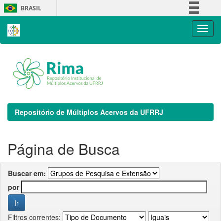
Skip
BRASIL
navigation
Simplifique!
Comunica BR
Participe
Acesso à informação
Legislação
Canais
Repositório de Múltiplos Acervos da UFRRJ
Página de Busca
Buscar em:
por
Filtros correntes: