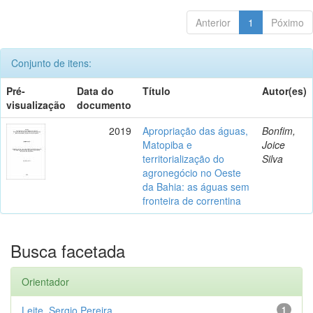
Anterior
1
Póximo
Conjunto de itens:
Pré-
Data do
Título
Autor(es)
visualização
documento
2019
Apropriação das águas,
Bonfim,
Matopiba e
Joice
territorialização do
Silva
agronegócio no Oeste
da Bahia: as águas sem
fronteira de correntina
Busca facetada
Orientador
Leite, Sergio Pereira
1