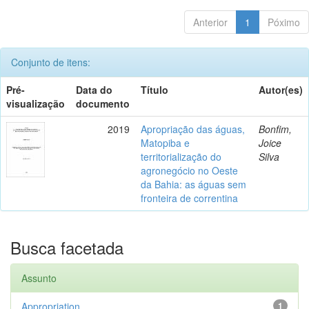
Anterior
1
Póximo
Conjunto de itens:
Pré-
Data do
Título
Autor(es)
visualização
documento
2019
Apropriação das águas,
Bonfim,
Matopiba e
Joice
territorialização do
Silva
agronegócio no Oeste
da Bahia: as águas sem
fronteira de correntina
Busca facetada
Assunto
Appropriation
1