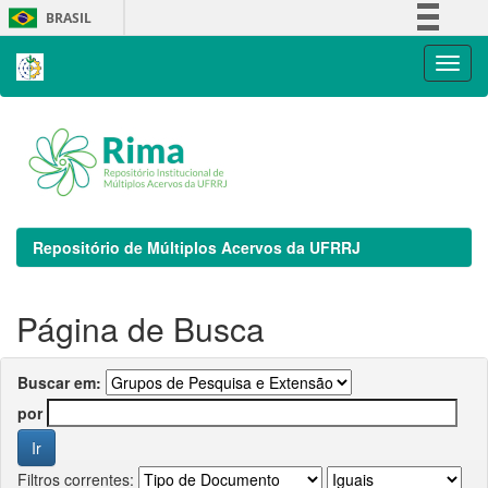
Skip
BRASIL
navigation
Simplifique!
Comunica BR
Participe
Acesso à informação
Legislação
Canais
Repositório de Múltiplos Acervos da UFRRJ
Página de Busca
Buscar em:
por
Filtros correntes: