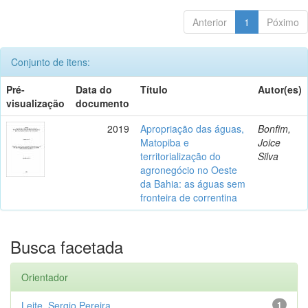
Anterior
1
Póximo
Conjunto de itens:
Pré-
Data do
Título
Autor(es)
visualização
documento
2019
Apropriação das águas,
Bonfim,
Matopiba e
Joice
territorialização do
Silva
agronegócio no Oeste
da Bahia: as águas sem
fronteira de correntina
Busca facetada
Orientador
Leite, Sergio Pereira
1