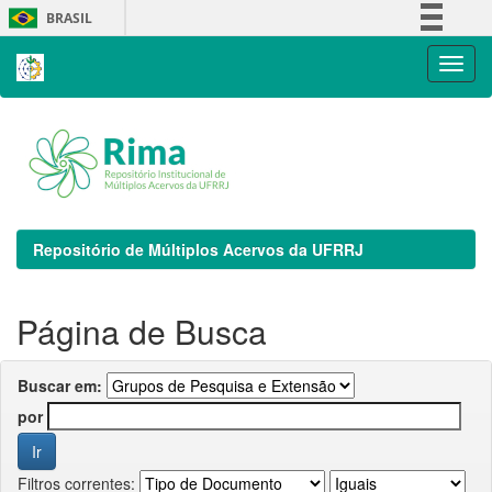
Skip
BRASIL
navigation
Simplifique!
Comunica BR
Participe
Acesso à informação
Legislação
Canais
Repositório de Múltiplos Acervos da UFRRJ
Página de Busca
Buscar em:
por
Filtros correntes: