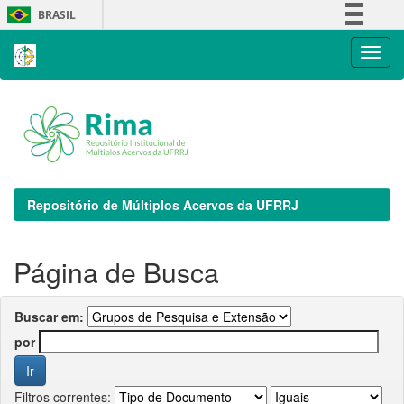
Skip
BRASIL
navigation
Simplifique!
Comunica BR
Participe
Acesso à informação
Legislação
Canais
Repositório de Múltiplos Acervos da UFRRJ
Página de Busca
Buscar em:
por
Filtros correntes: