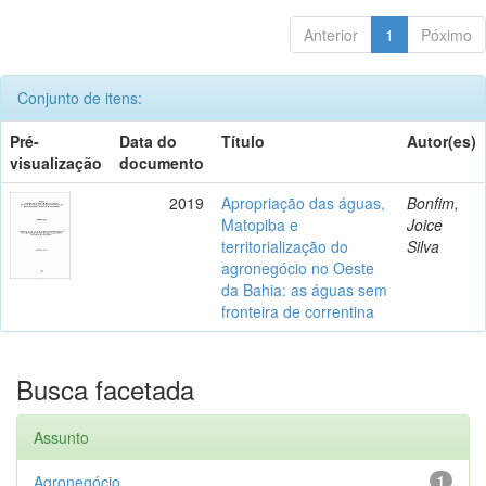
Anterior
1
Póximo
Conjunto de itens:
Pré-
Data do
Título
Autor(es)
visualização
documento
2019
Apropriação das águas,
Bonfim,
Matopiba e
Joice
territorialização do
Silva
agronegócio no Oeste
da Bahia: as águas sem
fronteira de correntina
Busca facetada
Assunto
Agronegócio
1