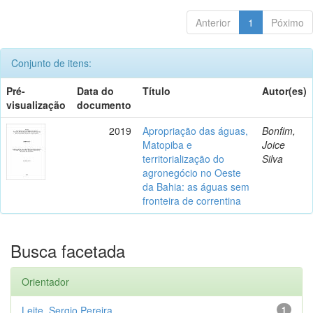
Anterior
1
Póximo
Conjunto de itens:
Pré-
Data do
Título
Autor(es)
visualização
documento
2019
Apropriação das águas,
Bonfim,
Matopiba e
Joice
territorialização do
Silva
agronegócio no Oeste
da Bahia: as águas sem
fronteira de correntina
Busca facetada
Orientador
Leite, Sergio Pereira
1