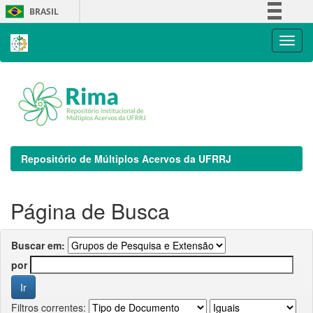
Skip
BRASIL
navigation
Simplifique!
Comunica BR
Participe
Acesso à informação
Legislação
Canais
Repositório de Múltiplos Acervos da UFRRJ
Página de Busca
Buscar em:
por
Filtros correntes: