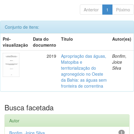
Anterior
1
Póximo
Conjunto de itens:
Pré-
Data do
Título
Autor(es)
visualização
documento
2019
Apropriação das águas,
Bonfim,
Matopiba e
Joice
territorialização do
Silva
agronegócio no Oeste
da Bahia: as águas sem
fronteira de correntina
Busca facetada
Autor
Bonfim, Joice Silva
1