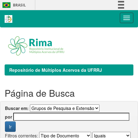
Skip
BRASIL
navigation
Simplifique!
Comunica BR
Participe
Acesso à informação
Legislação
Canais
Repositório de Múltiplos Acervos da UFRRJ
Página de Busca
Buscar em:
por
Filtros correntes: