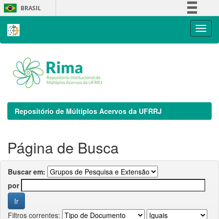
Skip
BRASIL
navigation
Simplifique!
Comunica BR
Participe
Acesso à informação
Legislação
Canais
Repositório de Múltiplos Acervos da UFRRJ
Página de Busca
Buscar em:
por
Filtros correntes: