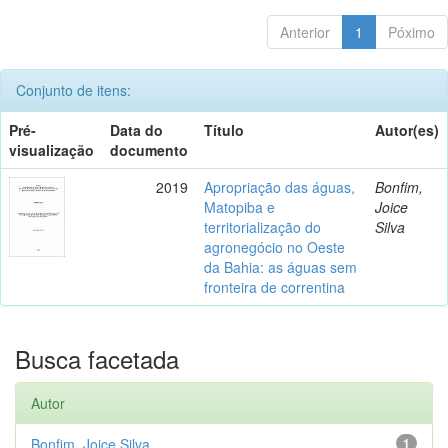
Anterior
1
Póximo
Conjunto de itens:
Pré-
Data do
Título
Autor(es)
visualização
documento
2019
Apropriação das águas,
Bonfim,
Matopiba e
Joice
territorialização do
Silva
agronegócio no Oeste
da Bahia: as águas sem
fronteira de correntina
Busca facetada
Autor
Bonfim, Joice Silva
1