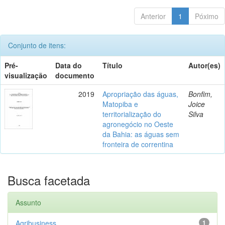
Anterior
1
Póximo
Conjunto de itens:
Pré-
Data do
Título
Autor(es)
visualização
documento
2019
Apropriação das águas,
Bonfim,
Matopiba e
Joice
territorialização do
Silva
agronegócio no Oeste
da Bahia: as águas sem
fronteira de correntina
Busca facetada
Assunto
Agribusiness
1