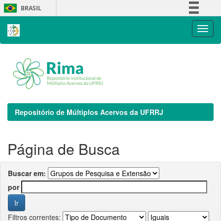
Skip
BRASIL
navigation
Simplifique!
Comunica BR
Participe
Acesso à informação
Legislação
Canais
Repositório de Múltiplos Acervos da UFRRJ
Página de Busca
Buscar em:
por
Filtros correntes: