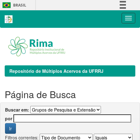
Skip
BRASIL
navigation
Simplifique!
Comunica BR
Participe
Acesso à informação
Legislação
Canais
Repositório de Múltiplos Acervos da UFRRJ
Página de Busca
Buscar em:
por
Filtros correntes: