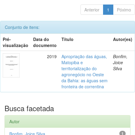
Anterior
1
Póximo
Conjunto de itens:
Pré-
Data do
Título
Autor(es)
visualização
documento
2019
Apropriação das águas,
Bonfim,
Matopiba e
Joice
territorialização do
Silva
agronegócio no Oeste
da Bahia: as águas sem
fronteira de correntina
Busca facetada
Autor
Bonfim, Joice Silva
1