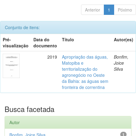
Anterior
1
Póximo
Conjunto de itens:
Pré-
Data do
Título
Autor(es)
visualização
documento
2019
Apropriação das águas,
Bonfim,
Matopiba e
Joice
territorialização do
Silva
agronegócio no Oeste
da Bahia: as águas sem
fronteira de correntina
Busca facetada
Autor
Bonfim, Joice Silva
1