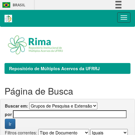
Skip
BRASIL
navigation
Simplifique!
Comunica BR
Participe
Acesso à informação
Legislação
Canais
Repositório de Múltiplos Acervos da UFRRJ
Página de Busca
Buscar em:
por
Filtros correntes: