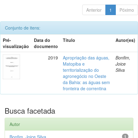
Anterior
1
Póximo
Conjunto de itens:
Pré-
Data do
Título
Autor(es)
visualização
documento
2019
Apropriação das águas,
Bonfim,
Matopiba e
Joice
territorialização do
Silva
agronegócio no Oeste
da Bahia: as águas sem
fronteira de correntina
Busca facetada
Autor
Bonfim, Joice Silva
1