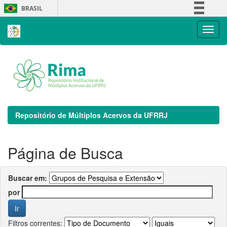
Skip
BRASIL
navigation
Simplifique!
Comunica BR
Participe
Acesso à informação
Legislação
Canais
Repositório de Múltiplos Acervos da UFRRJ
Página de Busca
Buscar em:
por
Filtros correntes: