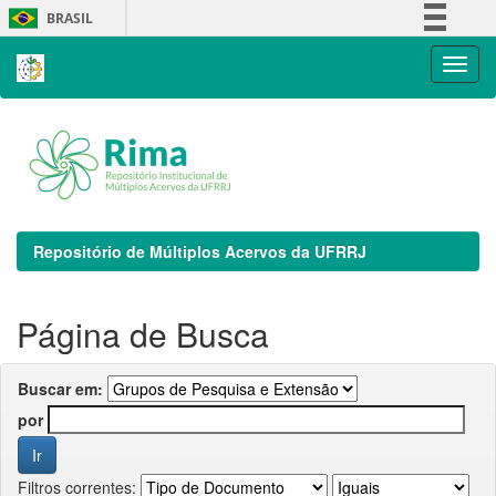
Skip
BRASIL
navigation
Simplifique!
Comunica BR
Participe
Acesso à informação
Legislação
Canais
Repositório de Múltiplos Acervos da UFRRJ
Página de Busca
Buscar em:
por
Filtros correntes: