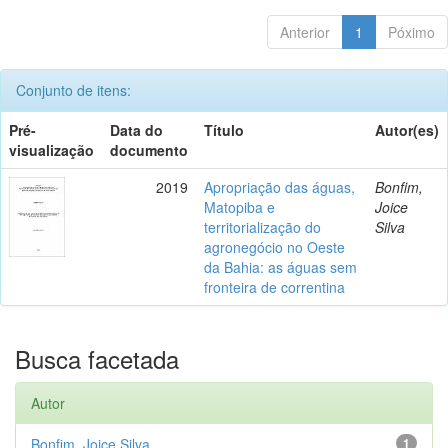
Anterior
1
Póximo
Conjunto de itens:
Pré-
Data do
Título
Autor(es)
visualização
documento
2019
Apropriação das águas,
Bonfim,
Matopiba e
Joice
territorialização do
Silva
agronegócio no Oeste
da Bahia: as águas sem
fronteira de correntina
Busca facetada
Autor
Bonfim, Joice Silva
1