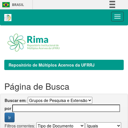
Skip
BRASIL
navigation
Simplifique!
Comunica BR
Participe
Acesso à informação
Legislação
Canais
Repositório de Múltiplos Acervos da UFRRJ
Página de Busca
Buscar em:
por
Filtros correntes: