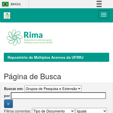
Skip
BRASIL
navigation
Simplifique!
Comunica BR
Participe
Acesso à informação
Legislação
Canais
Repositório de Múltiplos Acervos da UFRRJ
Página de Busca
Buscar em:
por
Filtros correntes: