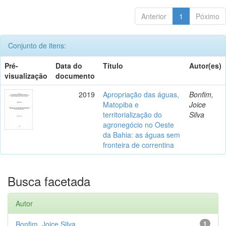
Anterior
1
Póximo
Conjunto de itens:
Pré-
Data do
Título
Autor(es)
visualização
documento
2019
Apropriação das águas,
Bonfim,
Matopiba e
Joice
territorialização do
Silva
agronegócio no Oeste
da Bahia: as águas sem
fronteira de correntina
Busca facetada
Autor
Bonfim, Joice Silva
1