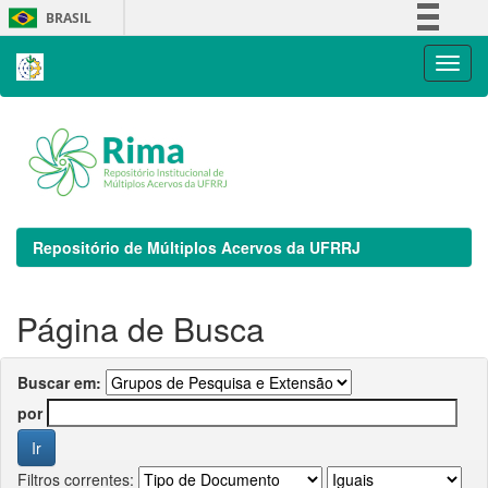
Skip
BRASIL
navigation
Simplifique!
Comunica BR
Participe
Acesso à informação
Legislação
Canais
Repositório de Múltiplos Acervos da UFRRJ
Página de Busca
Buscar em:
por
Filtros correntes: