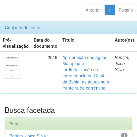
Anterior
1
Póximo
Conjunto de itens:
Pré-
Data do
Título
Autor(es)
visualização
documento
2019
Apropriação das águas,
Bonfim,
Matopiba e
Joice
territorialização do
Silva
agronegócio no Oeste
da Bahia: as águas sem
fronteira de correntina
Busca facetada
Autor
Bonfim, Joice Silva
1