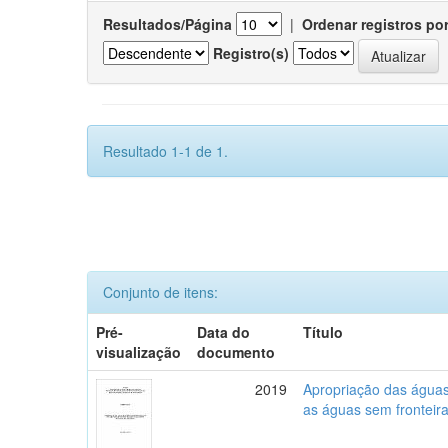
Resultados/Página
|
Ordenar registros po
Registro(s)
Resultado 1-1 de 1.
Conjunto de itens:
Pré-
Data do
Título
visualização
documento
2019
Apropriação das águas,
as águas sem fronteira