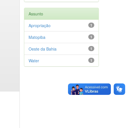
Assunto
Apropriação
1
Matopiba
1
Oeste da Bahia
1
Water
1