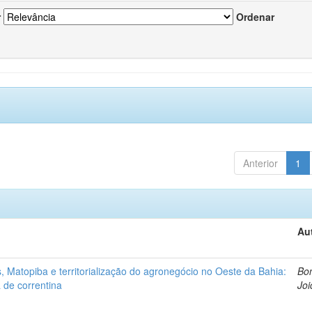
r
Ordenar
Anterior
1
Au
 Matopiba e territorialização do agronegócio no Oeste da Bahia:
Bon
 de correntina
Joi