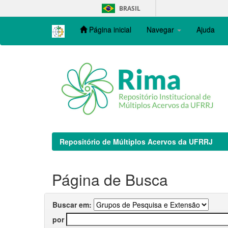
Skip
BRASIL
navigation
Página inicial
Navegar
Ajuda
Repositório de Múltiplos Acervos da UFRRJ
Página de Busca
Buscar em:
por