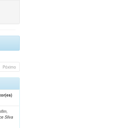
Póximo
tor(es)
fim,
ce Silva