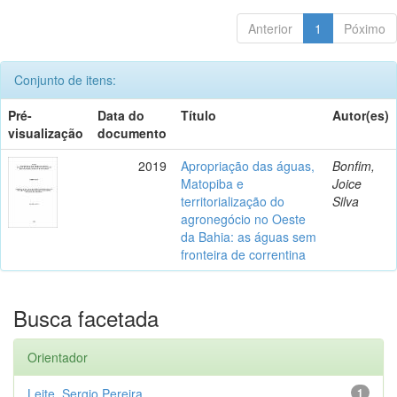
Anterior
1
Póximo
Conjunto de itens:
Pré-
Data do
Título
Autor(es)
visualização
documento
2019
Apropriação das águas,
Bonfim,
Matopiba e
Joice
territorialização do
Silva
agronegócio no Oeste
da Bahia: as águas sem
fronteira de correntina
Busca facetada
Orientador
Leite, Sergio Pereira
1