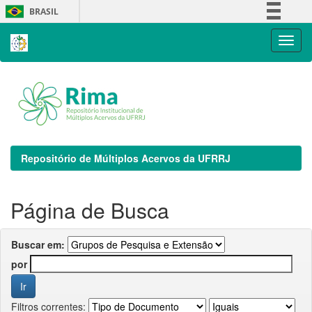
Skip
BRASIL
navigation
Simplifique!
Comunica BR
Participe
Acesso à informação
Legislação
Canais
Repositório de Múltiplos Acervos da UFRRJ
Página de Busca
Buscar em:
por
Filtros correntes: