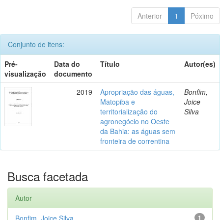
Anterior
1
Póximo
Conjunto de itens:
Pré-
Data do
Título
Autor(es)
visualização
documento
2019
Apropriação das águas,
Bonfim,
Matopiba e
Joice
territorialização do
Silva
agronegócio no Oeste
da Bahia: as águas sem
fronteira de correntina
Busca facetada
Autor
Bonfim, Joice Silva
1