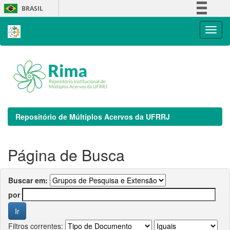
Skip
BRASIL
navigation
Simplifique!
Comunica BR
Participe
Acesso à informação
Legislação
Canais
Repositório de Múltiplos Acervos da UFRRJ
Página de Busca
Buscar em:
por
Filtros correntes: