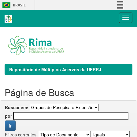
Skip
BRASIL
navigation
Simplifique!
Comunica BR
Participe
Acesso à informação
Legislação
Canais
Repositório de Múltiplos Acervos da UFRRJ
Página de Busca
Buscar em:
por
Filtros correntes: