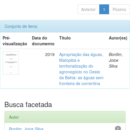
Anterior
1
Póximo
Conjunto de itens:
Pré-
Data do
Título
Autor(es)
visualização
documento
2019
Apropriação das águas,
Bonfim,
Matopiba e
Joice
territorialização do
Silva
agronegócio no Oeste
da Bahia: as águas sem
fronteira de correntina
Busca facetada
Autor
Bonfim, Joice Silva
1