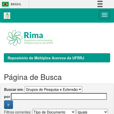
Skip
BRASIL
navigation
Simplifique!
Comunica BR
Participe
Acesso à informação
Legislação
Canais
Repositório de Múltiplos Acervos da UFRRJ
Página de Busca
Buscar em:
por
Filtros correntes: