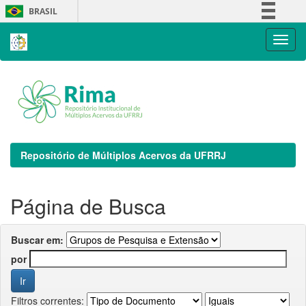
Skip
BRASIL
navigation
Simplifique!
Comunica BR
Participe
Acesso à informação
Legislação
Canais
Repositório de Múltiplos Acervos da UFRRJ
Página de Busca
Buscar em:
por
Filtros correntes: