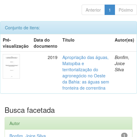
Anterior
1
Póximo
Conjunto de itens:
Pré-
Data do
Título
Autor(es)
visualização
documento
2019
Apropriação das águas,
Bonfim,
Matopiba e
Joice
territorialização do
Silva
agronegócio no Oeste
da Bahia: as águas sem
fronteira de correntina
Busca facetada
Autor
Bonfim, Joice Silva
1