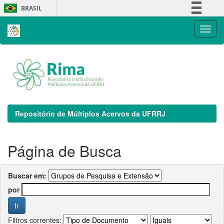
Skip
BRASIL
navigation
Simplifique!
Comunica BR
Participe
Acesso à informação
Legislação
Canais
Repositório de Múltiplos Acervos da UFRRJ
Página de Busca
Buscar em:
por
Filtros correntes: