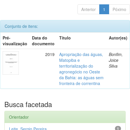
Anterior
1
Póximo
Conjunto de itens:
Pré-
Data do
Título
Autor(es)
visualização
documento
2019
Apropriação das águas,
Bonfim,
Matopiba e
Joice
territorialização do
Silva
agronegócio no Oeste
da Bahia: as águas sem
fronteira de correntina
Busca facetada
Orientador
Leite, Sergio Pereira
1