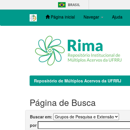
Skip
BRASIL
navigation
Página inicial
Navegar
Ajuda
Repositório de Múltiplos Acervos da UFRRJ
Página de Busca
Buscar em:
por