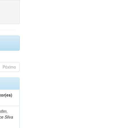
Póximo
tor(es)
fim,
ce Silva