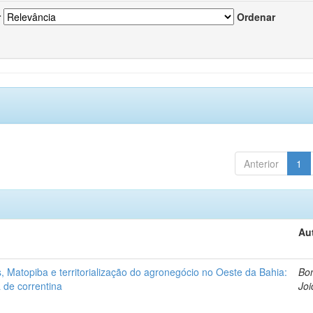
r
Ordenar
Anterior
1
Au
 Matopiba e territorialização do agronegócio no Oeste da Bahia:
Bon
 de correntina
Joi