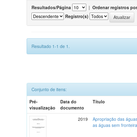
Resultados/Página
|
Ordenar registros po
Registro(s)
Resultado 1-1 de 1.
Conjunto de itens:
Pré-
Data do
Título
visualização
documento
2019
Apropriação das águas,
as águas sem fronteira