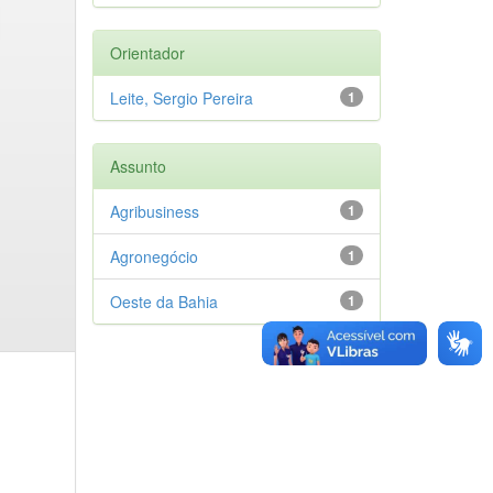
Orientador
Leite, Sergio Pereira
1
Assunto
Agribusiness
1
Agronegócio
1
Oeste da Bahia
1