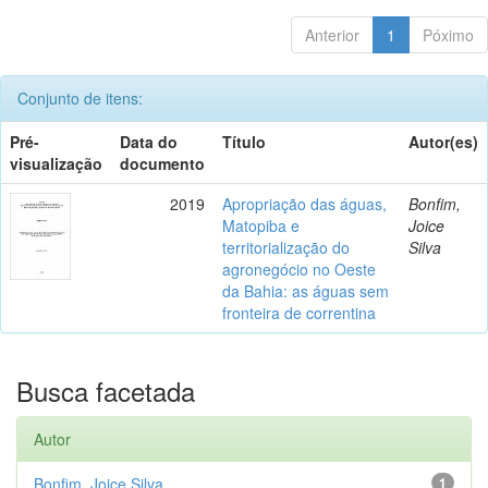
Anterior
1
Póximo
Conjunto de itens:
Pré-
Data do
Título
Autor(es)
visualização
documento
2019
Apropriação das águas,
Bonfim,
Matopiba e
Joice
territorialização do
Silva
agronegócio no Oeste
da Bahia: as águas sem
fronteira de correntina
Busca facetada
Autor
Bonfim, Joice Silva
1