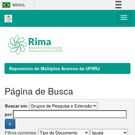
Skip
BRASIL
navigation
Simplifique!
Comunica BR
Participe
Acesso à informação
Legislação
Canais
Repositório de Múltiplos Acervos da UFRRJ
Página de Busca
Buscar em:
por
Filtros correntes: