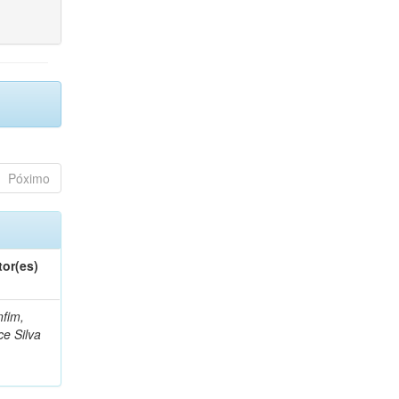
Póximo
tor(es)
fim,
ce Silva