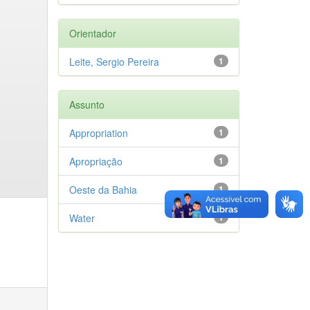
Orientador
Leite, Sergio Pereira
1
Assunto
Appropriation
1
Apropriação
1
Oeste da Bahia
1
Water
1