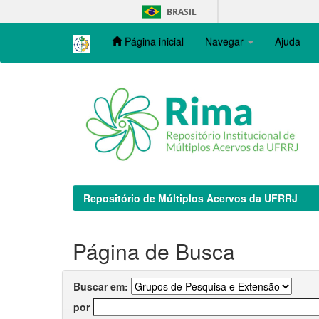
Skip
BRASIL
navigation
Página inicial
Navegar
Ajuda
Repositório de Múltiplos Acervos da UFRRJ
Página de Busca
Buscar em:
por