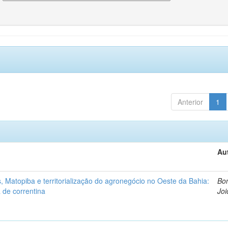
Anterior
1
Au
 Matopiba e territorialização do agronegócio no Oeste da Bahia:
Bon
 de correntina
Joi